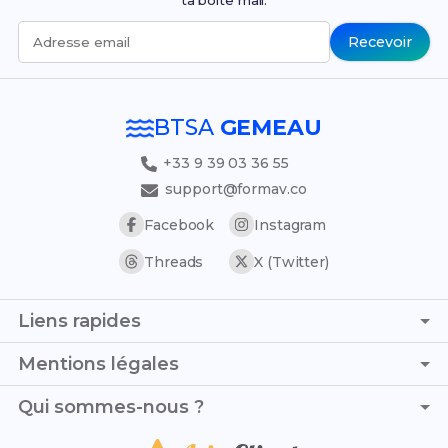
ta boîte mail.
Recevoir
Adresse email
BTSA
GEMEAU
+33 9 39 03 36 55
support@formav.co
Facebook
Instagram
Threads
X (Twitter)
Liens rapides
Page d'accueil
Mentions légales
Simulateur de notes
C.G.V. - C.G.U.
Qui sommes-nous ?
Trouver son stage
Politique de confidentialité
Trouver son alternance