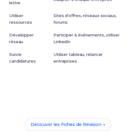
lettre
Utiliser
Sites d'offres, réseaux sociaux,
ressources
forums
Développer
Participer à événements, utiliser
réseau
LinkedIn
Suivre
Utiliser tableau, relancer
candidatures
entreprises
Prêt(e) à réussir ton examen ?
Révise efficacement avec nos
106 Fiches de
Révision
pour le BTSA GEMEAU et maximise tes
chances de réussite !
Découvrir les Fiches de Révision →