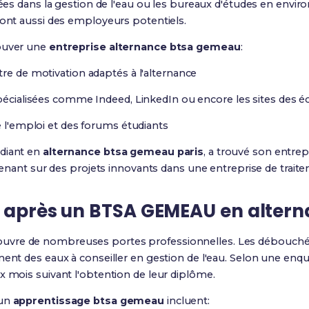
isées dans la gestion de l'eau ou les bureaux d'études en envi
sont aussi des employeurs potentiels.
rouver une
entreprise alternance btsa gemeau
:
tre de motivation adaptés à l'alternance
spécialisées comme Indeed, LinkedIn ou encore les sites des é
e l'emploi et des forums étudiants
udiant en
alternance btsa gemeau paris
, a trouvé son entre
intenant sur des projets innovants dans une entreprise de trait
s après un BTSA GEMEAU en alter
uvre de nombreuses portes professionnelles. Les débouchés s
ment des eaux à conseiller en gestion de l'eau. Selon une enq
x mois suivant l'obtention de leur diplôme.
 un
apprentissage btsa gemeau
incluent: