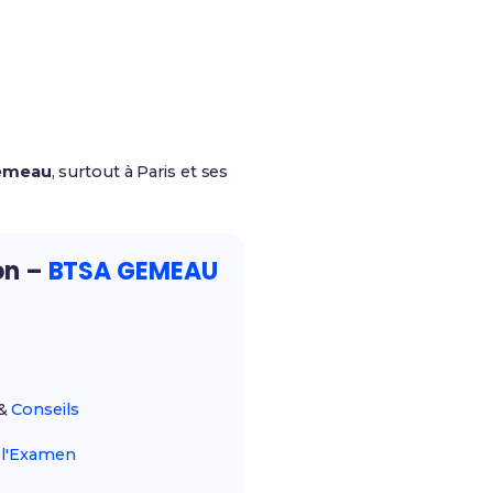
gemeau
, surtout à Paris et ses
on –
BTSA GEMEAU
&
Conseils
r
l'Examen