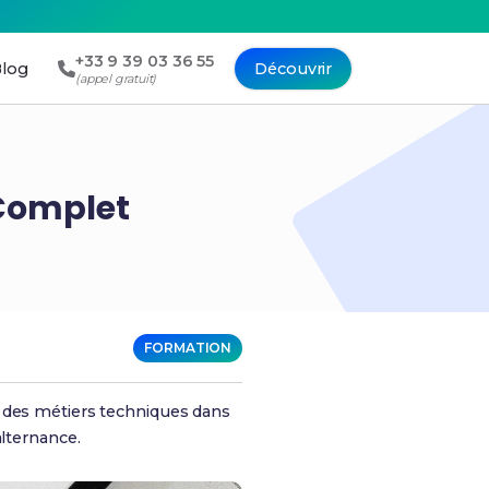
+33 9 39 03 36 55
log
Découvrir
(appel gratuit)
 Complet
FORMATION
à des métiers techniques dans
alternance.