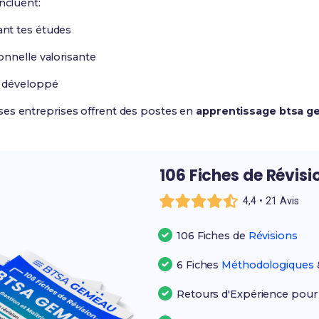
ncluent:
nt tes études
nnelle valorisante
l développé
es entreprises offrent des postes en
apprentissage btsa 
106 Fiches de Révisi
4,4 • 21 Avis
106 Fiches de
Révisions
6 Fiches
Méthodologiques
Retours d'Expérience pou