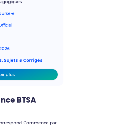
agogiques
ursé•e
ficiel
2026
, Sujets & Corrigés
oir plus
ance BTSA
 te correspond. Commence par