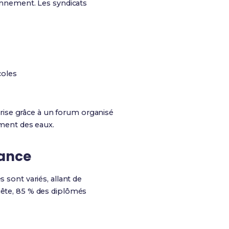
ronnement. Les syndicats
coles
prise grâce à un forum organisé
ement des eaux.
nance
ont variés, allant de
uête, 85 % des diplômés