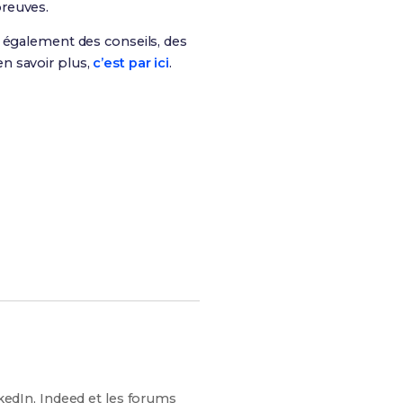
preuves.
is également des conseils, des
n savoir plus,
c’est par ici
.
tes chances de réussite !
nkedIn, Indeed et les forums