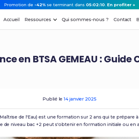
Promotion de
-42%
se terminant dans
05:02:09
.
En profiter »
Accueil
Ressources
Qui sommes-nous ?
Contact
B
nce en BTSA GEMEAU : Guide
Publié le
14 janvier 2025
îtrise de l'Eau) est une formation sur 2 ans qui te prépare 
e de niveau bac +2 peut s'obtenir en formation initiale ou en 