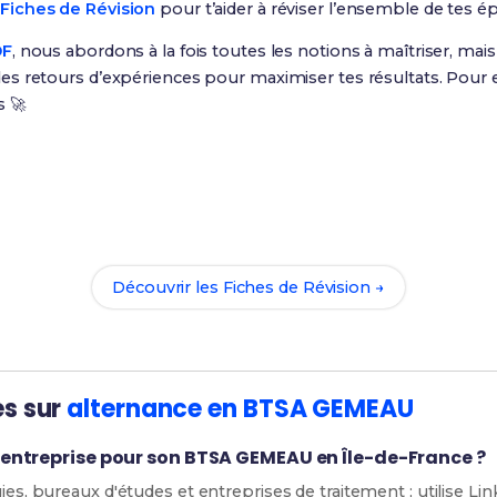
Fiches de Révision
pour t’aider à réviser l’ensemble de tes é
DF
, nous abordons à la fois toutes les notions à maîtriser, ma
s retours d’expériences pour maximiser tes résultats. Pour e
s 🚀
Prêt(e) à réussir ton examen ?
nos
106 Fiches de Révision
pour le BTSA GEMEAU et maximise 
Découvrir les Fiches de Révision →
es sur
alternance en BTSA GEMEAU
ntreprise pour son BTSA GEMEAU en Île-de-France ?
gies, bureaux d'études et entreprises de traitement ; utilise Li