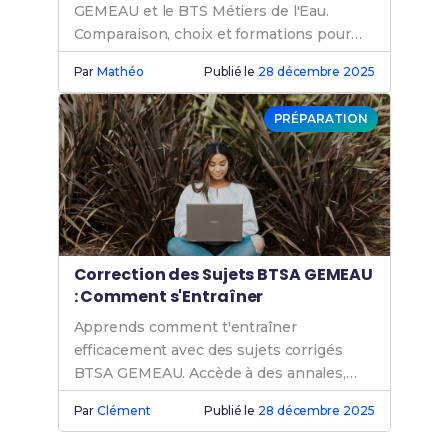
GEMEAU et le BTS Métiers de l'Eau.
Comparaison, choix et formations pour
maîtriser les métiers de l'eau.
Par
Mathéo
Publié le
28 décembre 2025
PRÉPARATION
Correction des Sujets BTSA GEMEAU
: Comment s'Entraîner
Apprends comment t'entraîner
efficacement avec des sujets corrigés
BTSA GEMEAU. Accède à des annales,
exercices et révisions pour une
Par
Clément
Publié le
28 décembre 2025
préparation optimale à ton examen.