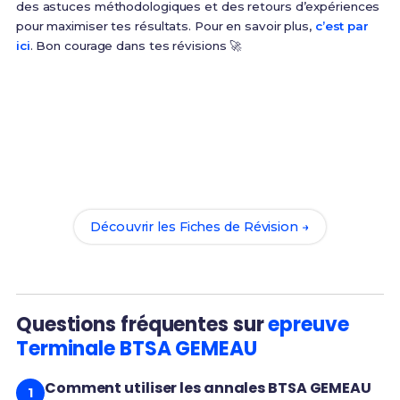
des astuces méthodologiques et des retours d’expériences
pour maximiser tes résultats. Pour en savoir plus,
c’est par
ici
. Bon courage dans tes révisions 🚀
Prêt(e) à réussir ton examen ?
Révise efficacement avec nos
106 Fiches de
Révision
pour le BTSA GEMEAU et maximise tes
chances de réussite !
Découvrir les Fiches de Révision →
Questions fréquentes sur
epreuve
Terminale BTSA GEMEAU
Comment utiliser les annales BTSA GEMEAU